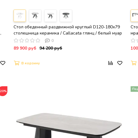
Стол обеденный раздвижной круглый D120-180х79
Сто
,
столешница керамика / Callacata глянц / белый муар
мра
®D
0
89 900 руб
94 200 руб
100
В корзину
−20%