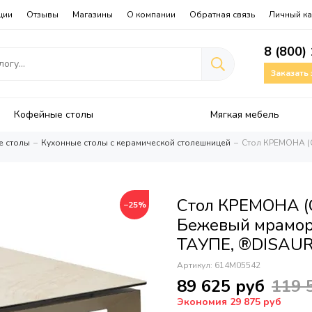
ции
Отзывы
Магазины
О компании
Обратная связь
Личный ка
8 (800)
Заказать
Кофейные столы
Мягкая мебель
е столы
Кухонные столы с керамической столешницей
Стол КРЕМОНА (
Стол КРЕМОНА (
−25%
Бежевый мрамор,
ТАУПЕ, ®DISAU
Артикул:
614М05542
89 625 руб
119 
Экономия 29 875 руб