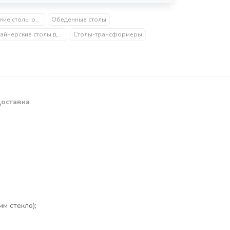
Керамические столы обеденные
Обеденные столы
Дизайнерские столы для гостиной
Столы-трансформеры
оставка
м стекло);