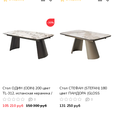
−30%
Стол ОДИН (ODIN) 200 цвет
Стол СТЕФАН (STEFAN) 180
TL-312, испанская керамика /
цвет ПАНДОРА (GLOSS
темно-серый, ®DISAUR
LUXURY PANDORA) керамика,
0
0
стекло/ ЛАТТЕ, ®DISAUR
105 210 руб
150 300 руб
131 250 руб