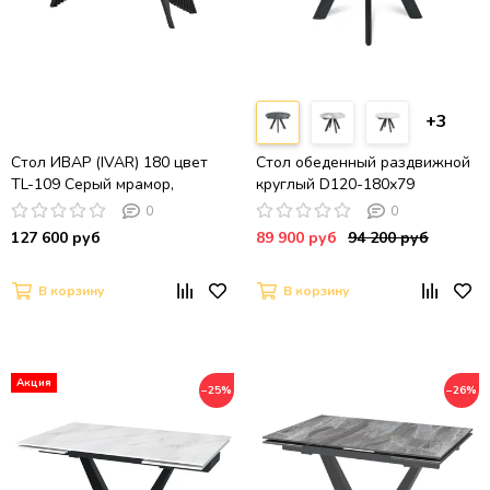
+3
Стол ИВАР (IVAR) 180 цвет
Стол обеденный раздвижной
TL-109 Серый мрамор,
круглый D120-180х79
испанская керамика /
столешница керамика / Bonix
0
0
Шоколадное золото,
Grey Gloss / черный муар
127 600 руб
89 900 руб
94 200 руб
®DISAUR
В корзину
В корзину
−25%
−26%