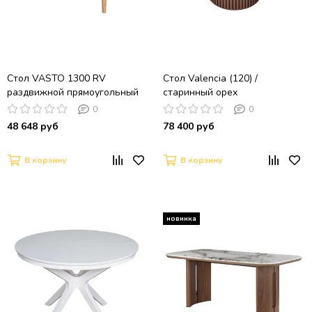
Стол VASTO 1300 RV
Стол Valencia (120) /
раздвижной прямоугольный
старинный орех
со столешницей из шпона
0
0
(бук натуральный)
48 648 руб
78 400 руб
В корзину
В корзину