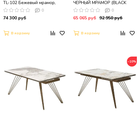
TL-102 Бежевый мрамор,
ЧЕРНЫЙ МРАМОР (BLACK
испанская керамика /
GRAVE SOLID CERAMIC),
0
0
ЧЕРНЫЙ, ®DISAUR
керамика / бронзовый,
74 300 руб
65 065 руб
92 950 руб
®DISAUR
В корзину
В корзину
−10%