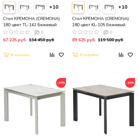
+10
+10
Стол КРЕМОНА (CREMONA)
Стол КРЕМОНА (CREMONA)
180 цвет TL-142 Бежевый
180 цвет KL-105 Бежевый
мрамор, испанская керамика /
мрамор, итальянская
0
0
ЧЕРНЫЙ, ®DISAUR
керамика/ ТАУПЕ, ®DISAUR
67 225 руб
134 450 руб
89 625 руб
119 500 руб
В корзину
В корзину
−30%
−30%