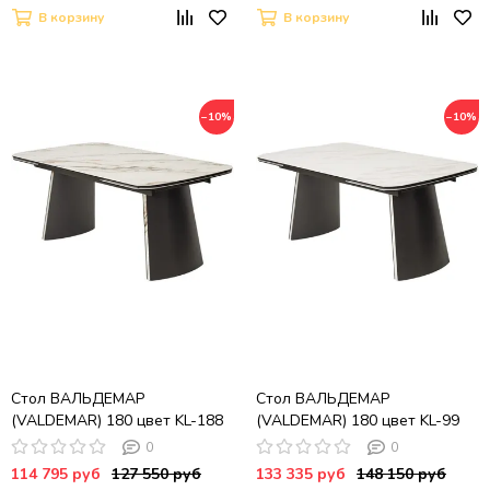
В корзину
В корзину
−10%
−10%
Стол ВАЛЬДЕМАР
Стол ВАЛЬДЕМАР
(VALDEMAR) 180 цвет KL-188
(VALDEMAR) 180 цвет KL-99
Бело-коричневый мрамор
итальянская керамика,
0
0
керамика / Темно-серый,
стекло/ Темно-серый/Kl-99,
114 795 руб
127 550 руб
133 335 руб
148 150 руб
®DISAUR
®DISAUR