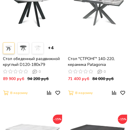
+4
Стол обеденный раздвижной
Стол "СТРОНГ" 140-220,
круглый D120-180х79
керамика Patagonia
столешница керамика / Snow
глянцевая, опоры черный
0
0
Mountain, матовая / черный
муар
89 900 руб
94 200 руб
71 400 руб
84 000 руб
муар
В корзину
В корзину
−15%
−15%