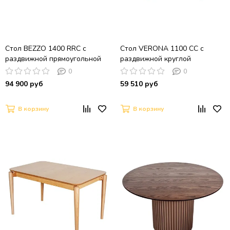
Стол BEZZO 1400 RRC с
Стол VERONA 1100 CC с
раздвижной прямоугольной
раздвижной круглой
столешницей / матовая
столешницей, керамика Snow
0
0
керамика / американский орех
White / Орех американский
94 900 руб
59 510 руб
В корзину
В корзину