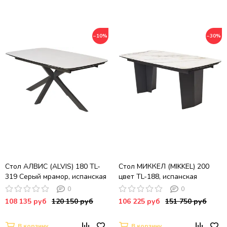
−10%
−30%
Стол АЛВИС (ALVIS) 180 TL-
Стол МИККЕЛ (MIKKEL) 200
319 Серый мрамор, испанская
цвет TL-188, испанская
керамика / темно-серый
керамика / ЧЕРНЫЙ, ®DISAUR
0
0
каркас, ®DISAUR
108 135 руб
120 150 руб
106 225 руб
151 750 руб
В корзину
В корзину