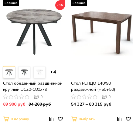
−5%
+4
Стол обеденный раздвижной
Стол РЕНЦО 140/90
круглый D120-180х79
раздвижной (+50+50)
столешница керамика / Italian
прямоугольный со
0
0
light grey, глянцевая / черный
столешницей из шпона/Орех
89 900 руб
94 200 руб
54 327 – 80 315 руб
муар
Американский
В корзину
Выбрать