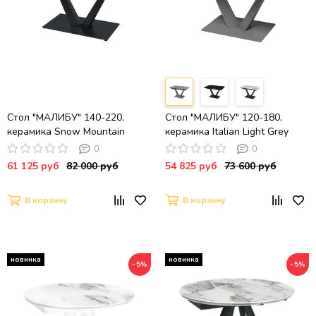
Стол "МАЛИБУ" 140-220,
Стол "МАЛИБУ" 120-180,
керамика Snow Mountain
керамика Italian Light Grey
Stone матовый, опора черный
глянцевый, R-6, опоры черный
0
0
муар
муар
61 125 руб
82 000 руб
54 825 руб
73 600 руб
В корзину
В корзину
−5%
−5%