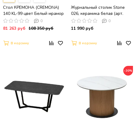
Стол КРЕМОНА (CREMONA)
Журнальный столик Stone
140 KL-99 цвет Белый мрамор
026, керамика белая (арт.
матовый, итальянская
A026.D01)
0
0
керамика / ЧЕРНЫЙ, ®DISAUR
81 263 руб
108 350 руб
11 990 руб
В корзину
В корзину
−30%