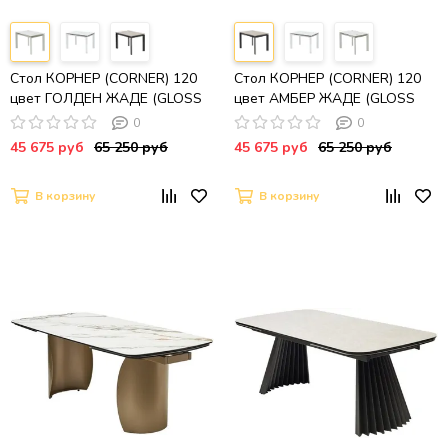
Стол КОРНЕР (CORNER) 120
Стол КОРНЕР (CORNER) 120
цвет ГОЛДЕН ЖАДЕ (GLOSS
цвет АМБЕР ЖАДЕ (GLOSS
GOLDEN JADE SOLID CERAMIC)
AMBER JADE SOLID CERAMIC) /
0
0
/ БЕЛЫЙ, ®DISAUR
ЧЕРНЫЙ, ®DISAUR
45 675 руб
65 250 руб
45 675 руб
65 250 руб
В корзину
В корзину