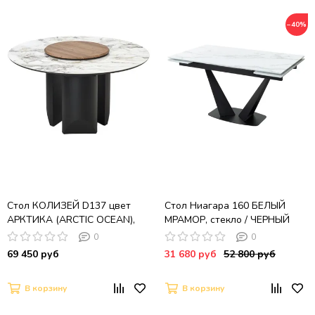
−40%
Стол КОЛИЗЕЙ D137 цвет
Стол Ниагара 160 БЕЛЫЙ
АРКТИКА (ARCTIC OCEAN),
МРАМОР, стекло / ЧЕРНЫЙ
керамика / ЧЕРНЫЙ
0
0
69 450 руб
31 680 руб
52 800 руб
В корзину
В корзину