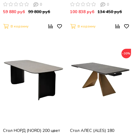
матовый, итальянская
матовый, итальянская
0
0
керамика/ ЧЕРНЫЙ, ®DISAUR
керамика / ЧЕРНЫЙс,
59 880 руб
99 800 руб
100 838 руб
134 450 руб
®DISAUR
В корзину
В корзину
−30%
Стол НОРД (NORD) 200 цвет
Стол АЛЕС (ALES) 180