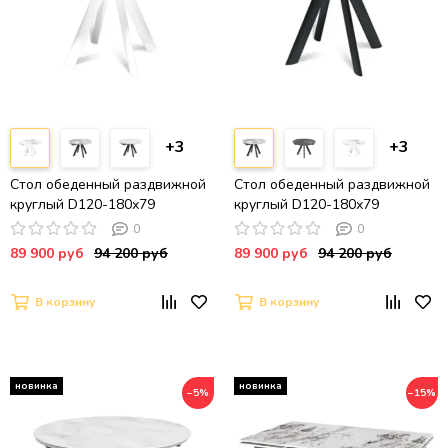
+3
+3
Стол обеденный раздвижной
Стол обеденный раздвижной
круглый D120-180х79
круглый D120-180х79
столешница керамика /
столешница керамика /
0
0
Callacata глянц / белый муар
Pandora / черный муар
89 900 руб
94 200 руб
89 900 руб
94 200 руб
В корзину
В корзину
−5%
−15%