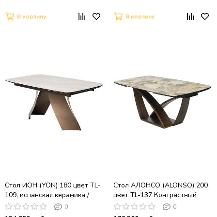
В корзину
В корзину
Стол ИОН (YON) 180 цвет TL-
Стол АЛОНСО (ALONSO) 200
109, испанская керамика /
цвет TL-137 Контрастный
Шоколадное золото каркас,
мрамор, испанская керамика /
0
0
®DISAUR
медный каркас, ®DISAUR