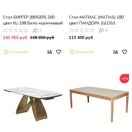
Стол БИРГЕР (BIRGER) 200
Стол МАТИАС (MATIAS) 180
цвет KL-188 Бело-коричневый
цвет ПАНДОРА (GLOSS
мрамор/ Темно-серый,
LUXURY PANDORA SOLID
0
0
®DISAUR
CERAMIC) / ШАМПАНЬ,
143 353 руб
168 650 руб
113 400 руб
®DISAUR
В корзину
В корзину
−11%