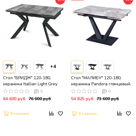
+4
Стол "БРИДЖ" 120-180,
Стол "МАЛИБУ" 120-180,
керамика Itallian Light Grey
керамика Pandora глянцевый,
глянц., опоры черный муар
R-6, опоры черный муар
0
0
64 600 руб
76 000 руб
54 825 руб
73 600 руб
В корзину
В корзину