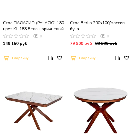
Стол ПАЛАСИО (PALACIO) 180
Стол Berlin 200x100/массив
цвет KL-188 Бело-коричневый
бука
мрамор керамика/ ШАМПАНЬ,
0
0
®DISAUR
149 150 руб
79 900 руб
89 990 руб
В корзину
В корзину