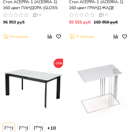
Стол АСЕРРА-1 (ACERRA-1)
Стол АСЕРРА-1 (ACERRA-1)
160 цвет ПАНДОРА (GLOSS
160 цвет ГРАНД ЖАДЕ
PANDORA) керамика/ каркас
(GLOSS GRAND JADE,
0
0
цвета ШАМПАНЬ, ®DISAUR
керамика/ ШАМПАНЬ,
96 950 руб
93 555 руб
103 950 руб
®DISAUR
В корзину
В корзину
−25%
+10