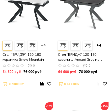
+4
+4
Стол "БРИДЖ" 120-180
Стол "БРИДЖ" 120-180
керамика Snow Mountain
керамика Armani Grey мат.,
Stone мат., опора черный
опора черный муар
0
0
муар
64 600 руб
76 000 руб
64 600 руб
76 000 руб
В корзину
В корзину
−15%
−15%