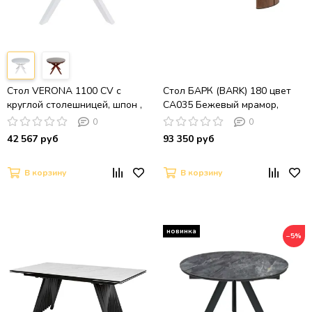
Стол VERONA 1100 CV с
Стол БАРК (BARK) 180 цвет
круглой столешницей, шпон ,
CA035 Бежевый мрамор,
белая эмаль
керамика / Орех (WALNUT),
0
0
®DISAUR
42 567 руб
93 350 руб
В корзину
В корзину
−5%