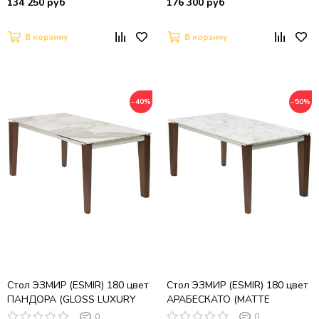
134 250 руб
176 300 руб
В корзину
В корзину
−40%
−50%
Стол ЭЗМИР (ESMIR) 180 цвет
Стол ЭЗМИР (ESMIR) 180 цвет
ПАНДОРА (GLOSS LUXURY
АРАБЕСКАТО (MATTE
PANDORA SOLID CERAMIC) /
ARABESCATO SOLID CERAMIC)
0
0