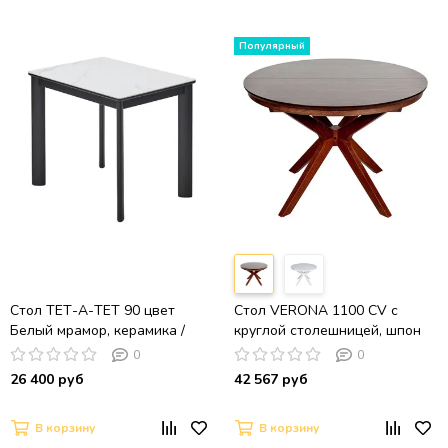
Стол ТЕТ-А-ТЕТ 90 цвет
Стол VERONA 1100 CV с
Белый мрамор, керамика /
круглой столешницей, шпон
Черный каркас
американский орех
0
0
26 400 руб
42 567 руб
В корзину
В корзину