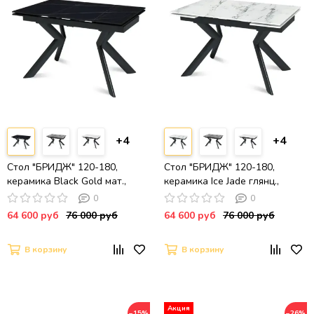
+4
+4
Стол "БРИДЖ" 120-180,
Стол "БРИДЖ" 120-180,
керамика Black Gold мат.,
керамика Ice Jade глянц.,
опоры черный муар
опоры черный муар
0
0
64 600 руб
76 000 руб
64 600 руб
76 000 руб
В корзину
В корзину
−15%
−26%