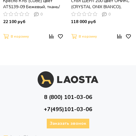
Кресло КУБ (CUBE) цвет
Стол ШЕРЛ 200 цвет ОНИКС
AT5139-09 Бежевый, ткань/
(CRYSTAL ONIX BIANCO),
каркас металл в тканевой
керамика / Черный каркас
0
0
обивке AT5139-09 ®DISAUR
22 100 руб
118 000 руб
В корзину
В корзину
8 (800) 101-03-06
+7(495)101-03-06
Заказать звонок