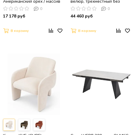
Американский орех / массив
велюр, трехместный без
Бука
подлокотников, прямой, клик-
0
0
кляк
17 178 руб
44 460 руб
В корзину
В корзину