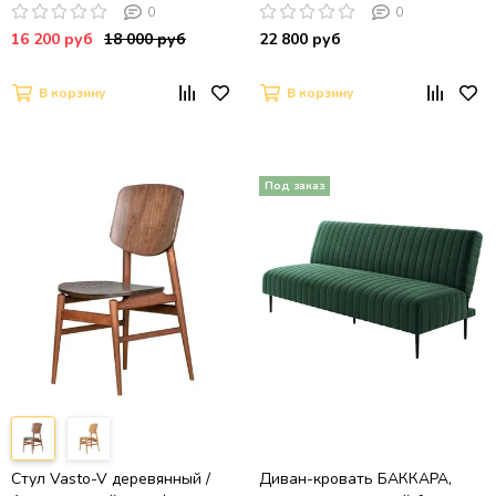
экокожа/ Серый 132, ткань /
0
0
черный каркас, ®DISAUR
16 200 руб
18 000 руб
22 800 руб
В корзину
В корзину
Стул Vasto-V деревянный /
Диван-кровать БАККАРА,