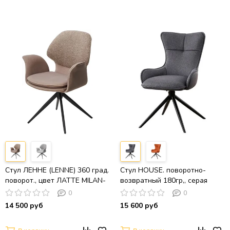
Стул ЛЕННЕ (LENNE) 360 град.
Стул HOUSE. поворотно-
поворот., цвет ЛАТТЕ MILAN-
возвратный 180гр,, серая
430/ MOHAIR-440, ткань/
рогожка / Черный
0
0
Черный, ®DISAUR
14 500 руб
15 600 руб