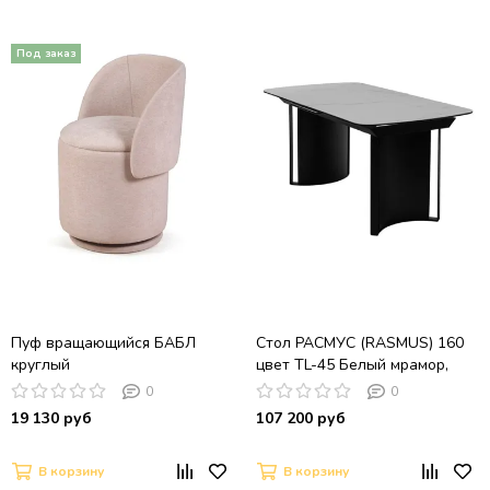
Пуф вращающийся БАБЛ
Стол РАСМУС (RASMUS) 160
круглый
цвет TL-45 Белый мрамор,
испанская керамика /
0
0
ЧЕРНЫЙ, ®DISAUR
19 130 руб
107 200 руб
В корзину
В корзину