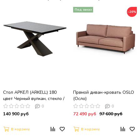
−26%
Стол АРКЕЛ (ARKELL) 180
Прямой диван-кровать OSLO
цвет Черный вулкан, стекло /
(Осло)
Шоколадное золото каркас,
0
0
®DISAUR
140 900 руб
72 490 руб
97 600 руб
В корзину
В корзину