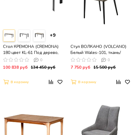
+9
Стол КРЕМОНА (CREMONA)
Стул ВОЛКАНО (VOLCANO)
180 цвет KL-61 Под дерево,
Белый Wales-101, ткань/
итальянская керамика /
светло-беж Maison 09,
0
0
ЧЕРНЫЙ, ®DISAUR
экокожа/ черный каркас,
100 838 руб
134 450 руб
7 750 руб
15 500 руб
DISAUR
В корзину
В корзину