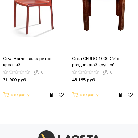
Стул Barrie, кожа ретро-
Стол CERRO 1000 CV с
красный
раздвижной круглой
столешницей (Американский
0
0
орех)
31 900 руб
48 195 руб
В корзину
В корзину