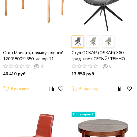
Стол Maestro, прямоугольный
Стул ОСКАР (OSKAR) 360
1200*800*1550, декор 11
град, цвет СЕРЫЙ/ ТЕМНО-
СЕРЫЙ (KN01-03 / BZ1046-02)
0
0
/ ЧЕРНЫЙ каркас, ®DISAUR
46 410 руб
13 950 руб
В корзину
В корзину