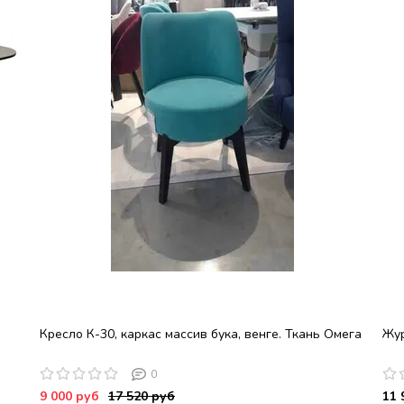
Кресло К-30, каркас массив бука, венге. Ткань Омега
Жур
0
9 000 руб
17 520 руб
11 