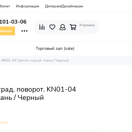
бинет
Информация
Дилерам/Дизайнерам
 101-03-06
Корзина
…
 звонок
Торговый зал (sale)
. KN01-04 Светло-серый, ткань / Черный
град. поворот. KN01-04
кань / Черный
тзыв