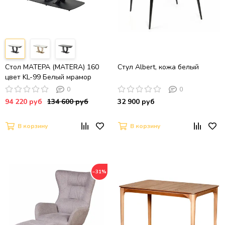
Стол МАТЕРА (MATERA) 160
Стул Albert, кожа белый
цвет KL-99 Белый мрамор
матовый, итальянская
0
0
керамика/ ЧЕРНЫЙ, ®DISAUR
94 220 руб
134 600 руб
32 900 руб
В корзину
В корзину
−31%