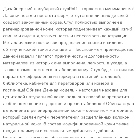
Дизайнерский полубарный стулRolf – торжество минимализма!
Лаконичность и простота форм, отсутствие лишних деталей
создают законченный образ. Стул полностью выполнен в
регенерированной коже, которая подчеркивает каждый изгиб
спинки и сиденья, утонченность и невесомость конструкции!
Металлические ножки как продолжение спинки и сиденья
обтянуты кожей такого же цвета. Неоспоримым преимущество
данной модели является практичность и долговечность
материалов, из которых она выполнена, легкость в уходе, а
также возможность его штабелирования. Стул будет отличным
вариантом оформления интерьера в гостиной, столовой,
библиотеке, кабинете для переговоров или номера в
гостинице! Обивка Данная модель - настоящая находка для
ценителей натуральной кожи, ведь она способна превратить
любое помещение в дорогое и презентабельное! Обивка стула
выполнена в регенерированной коже – обивочном материале,
который сделан путём переплетения расщеплённых волокон
натуральной кожи. В состав модифицированной кожи также
входят полимеры и специальные дубильные добавки.
Благодаря такому способу производства, регенерированная