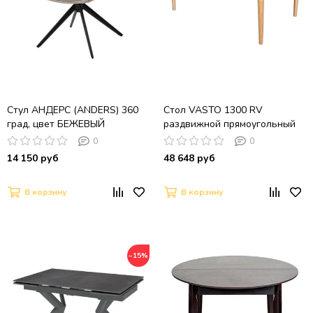
Стул АНДЕРС (ANDERS) 360
Стол VASTO 1300 RV
град, цвет БЕЖЕВЫЙ
раздвижной прямоугольный
EYELASH -120 фактурный
со столешницей из шпона
0
0
шенилл / ЧЕРНЫЙ каркас,
(бук натуральный)
14 150 руб
48 648 руб
®DISAUR
В корзину
В корзину
−15%