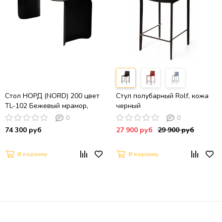
Стол НОРД (NORD) 200 цвет
Стул полубарный Rolf, кожа
TL-102 Бежевый мрамор,
черный
испанская керамика /
0
0
ЧЕРНЫЙ, ®DISAUR
74 300 руб
27 900 руб
29 900 руб
В корзину
В корзину