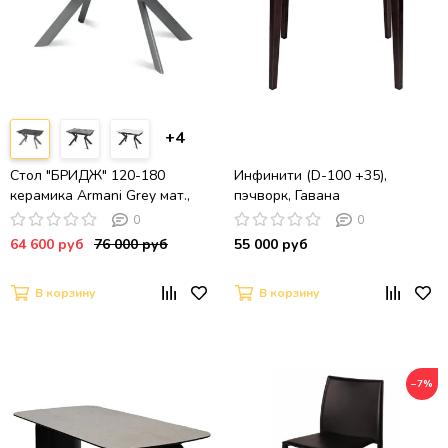
+4
Стол "БРИДЖ" 120-180
Инфинити (D-100 +35),
керамика Armani Grey мат.,
пэчворк, Гавана
опора черный муар
0
0
64 600 руб
76 000 руб
55 000 руб
В корзину
В корзину
−7%