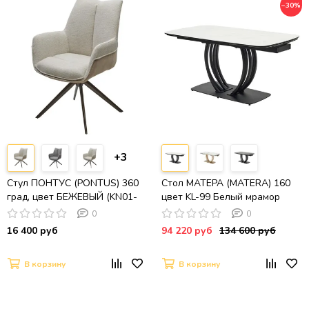
−30%
+3
Стул ПОНТУС (PONTUS) 360
Стол МАТЕРА (MATERA) 160
град, цвет БЕЖЕВЫЙ (KN01-
цвет KL-99 Белый мрамор
05/ BZ1046-11), ткань/
матовый, итальянская
0
0
ЧЕРНЫЙ каркас, ®DISAUR
керамика/ ЧЕРНЫЙ, ®DISAUR
16 400 руб
94 220 руб
134 600 руб
В корзину
В корзину