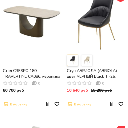
Стол CRESPO 180
Стул АБРИОЛА (ABRIOLA)
TRAVERTINE CA086, керамика
цвет ЧЕРНЫЙ Black Ti-25,
/ темное золото
экокожа / бронзовый,
0
0
®DISAUR
80 700 руб
10 640 руб
15 200 руб
В корзину
В корзину