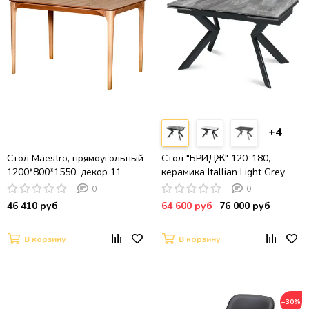
+4
Стол Maestro, прямоугольный
Стол "БРИДЖ" 120-180,
1200*800*1550, декор 11
керамика Itallian Light Grey
глянц., опоры черный муар
0
0
46 410 руб
64 600 руб
76 000 руб
В корзину
В корзину
−30%