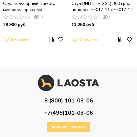
Стул полубарный Barkley,
Стул ВИГГЕ (VIGGE) 360 град.
микровелюр серый
поворот. HF017-11 / HF017-12
Бежевый, экокожа / Черный
0
0
каркас, ®DISAUR
29 900 руб
11 250 руб
В корзину
В корзину
8 (800) 101-03-06
+7(495)101-03-06
Заказать звонок