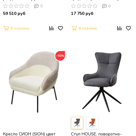
столешницей, керамика Snow
Brego-16, ткань/ Maison 95,
0
0
White / Орех американский
PU/Черный, ®DISAUR
59 510 руб
17 750 руб
В корзину
В корзину
−50%
Кресло СИОН (SION) цвет
Стул HOUSE. поворотно-