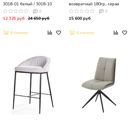
3018-01 белый / 3018-10
возвратный 180гр,, серая
бежевый, шенилл / черный
рогожка / Черный
0
0
каркас, ®DISAUR
12 325 руб
24 650 руб
15 600 руб
В корзину
В корзину