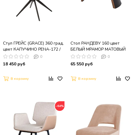
Стул ГРЕЙС (GRACE) 360 град,
Стол РАНДЕВУ 160 цвет
цвет КАПУЧИНО PENA-172 /
БЕЛЫЙ МРАМОР МАТОВЫЙ
G1229-7, ткань /
9806035 , керамика / Черный,
0
0
ШОКОЛАДНОЕ ЗОЛОТО
Орех эко
18 450 руб
65 550 руб
В корзину
В корзину
−64%