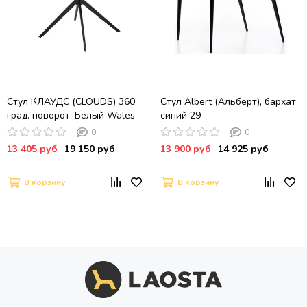
Стул КЛАУДС (CLOUDS) 360
Стул Albert (Альберт), бархат
град. поворот. Белый Wales
синий 29
101, букле/ черный каркас /
0
0
Товарный знак DISAUR
13 405 руб
19 150 руб
13 900 руб
14 925 руб
В корзину
В корзину