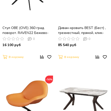
Стул ОВЕ (OVE) 360 град.
Диван-кровать BEST (Бест) ,
поворот. RAVEN22 Бежево-
трехместный, прямой, клик-
белый, ткань / Черный,
кляк
0
0
®DISAUR
16 100 руб
85 540 руб
В корзину
В корзину
−50%