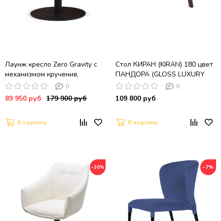
Лаунж кресло Zero Gravity с
Стол КИРАН (KIRAN) 180 цвет
механизмом кручения,
ПАНДОРА (GLOSS LUXURY
коричневый
PANDORA SOLID CERAMIC) /
0
0
Орех темный, ®DISAUR
89 950 руб
179 900 руб
109 800 руб
В корзину
В корзину
−30%
−7%