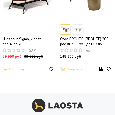
Шезлонг Sigma, желто-
Стол БРОНТЕ (BRONTE) 200
оранжевый
раскл. KL-188 Цвет Бело-
коричневый мрамор
0
0
керамика/ ШАМПАНЬ,
39 950 руб
99 900 руб
148 600 руб
®DISAUR
В корзину
В корзину