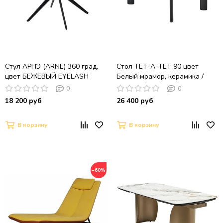
Стул АРНЭ (ARNE) 360 град,
Стол ТЕТ-А-ТЕТ 90 цвет
цвет БЕЖЕВЫЙ EYELASH
Белый мрамор, керамика /
-120, фактурный шенилл /
Черный каркас
0
0
ЧЕРНЫЙ каркас, ®DISAUR
18 200 руб
26 400 руб
В корзину
В корзину
−60%