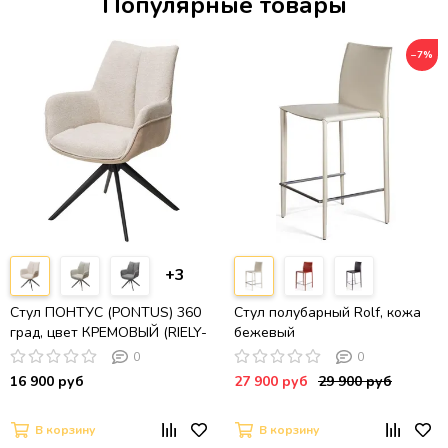
Популярные товары
−7%
+3
Стул ПОНТУС (PONTUS) 360
Стул полубарный Rolf, кожа
град, цвет КРЕМОВЫЙ (RIELY-
бежевый
111/PRESENT-120), ткань /
0
0
ЛАТТЕ каркас, ®DISAUR
16 900 руб
27 900 руб
29 900 руб
В корзину
В корзину