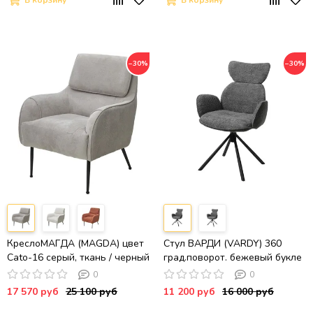
В корзину
В корзину
−30%
−30%
КреслоМАГДА (MAGDA) цвет
Стул ВАРДИ (VARDY) 360
Cato-16 серый, ткань / черный
град.поворот. бежевый букле
каркас, ®DISAUR
XD841-06 / Серый, ®DISAUR
0
0
17 570 руб
25 100 руб
11 200 руб
16 000 руб