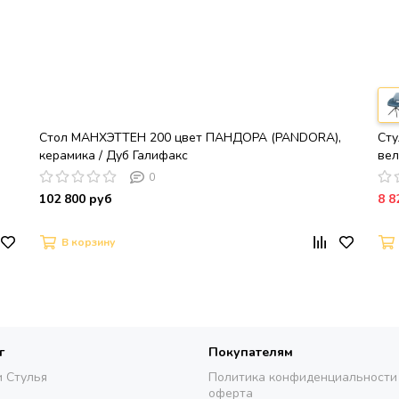
я
Стол МАНХЭТТЕН 200 цвет ПАНДОРА (PANDORA),
Сту
керамика / Дуб Галифакс
вел
DI
0
102 800 руб
8 8
В корзину
г
Покупателям
и Стулья
Политика конфиденциальности
оферта