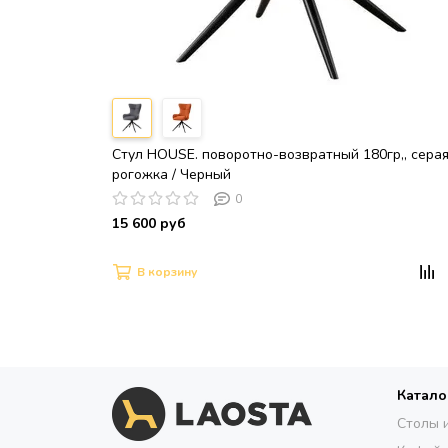
Стул HOUSE. поворотно-возвратный 180гр,, сера
рогожка / Черный
0
15 600 руб
В корзину
Катало
Столы 