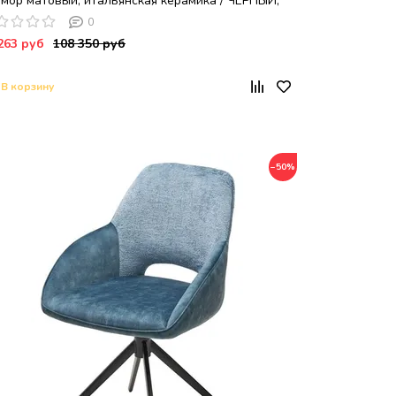
мор матовый, итальянская керамика / ЧЕРНЫЙ,
ISAUR
0
263 руб
108 350 руб
В корзину
−50%