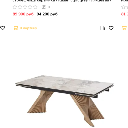
столешница керамика / Italian light grey, глянцевая /
мра
черный муар
®D
0
89 900 руб
94 200 руб
81 
В корзину