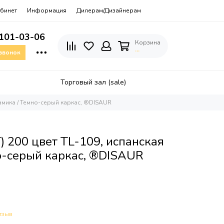
бинет
Информация
Дилерам/Дизайнерам
 101-03-06
Корзина
…
 звонок
Торговый зал (sale)
рамика / Темно-серый каркас, ®DISAUR
) 200 цвет TL-109, испанская
о-серый каркас, ®DISAUR
тзыв