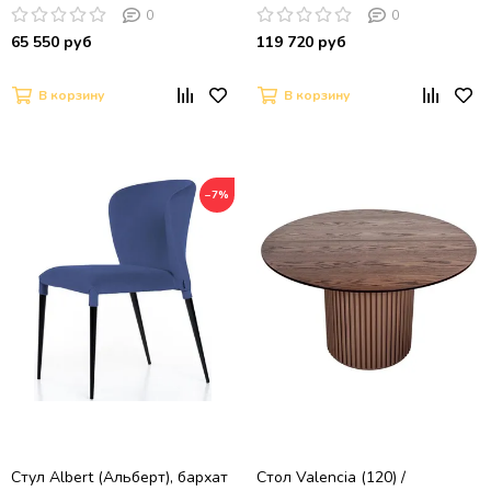
9806035 , керамика / Черный,
0
0
Орех эко
65 550 руб
119 720 руб
В корзину
В корзину
−7%
Стул Albert (Альберт), бархат
Стол Valencia (120) /