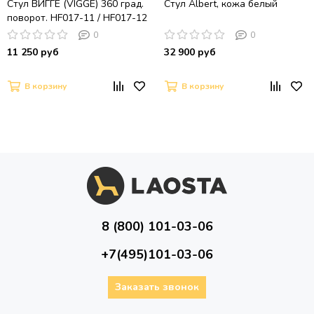
Стул ВИГГЕ (VIGGE) 360 град.
Стул Albert, кожа белый
поворот. HF017-11 / HF017-12
Бежевый, экокожа / Черный
0
0
каркас, ®DISAUR
11 250 руб
32 900 руб
В корзину
В корзину
8 (800) 101-03-06
+7(495)101-03-06
Заказать звонок