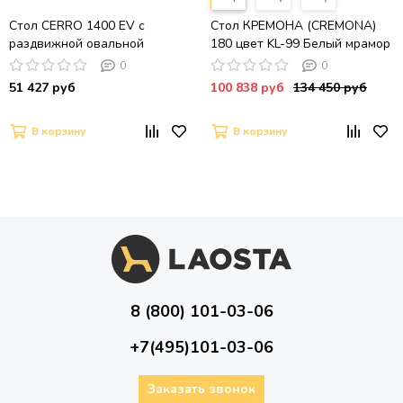
Стол CERRO 1400 EV с
Стол КРЕМОНА (CREMONA)
раздвижной овальной
180 цвет KL-99 Белый мрамор
столешницей (американский
матовый, итальянская
0
0
орех)
керамика / ЧЕРНЫЙс,
51 427 руб
100 838 руб
134 450 руб
®DISAUR
В корзину
В корзину
8 (800) 101-03-06
+7(495)101-03-06
Заказать звонок