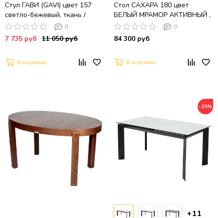
Стул ГАВИ (GAVI) цвет 157
Стол САХАРА 180 цвет
светло-бежевый, ткань /
БЕЛЫЙ МРАМОР АКТИВНЫЙ ,
черный каркас, ®DISAUR
керамика / Черный каркас
0
0
7 735 руб
11 050 руб
84 300 руб
В корзину
В корзину
−25%
+11