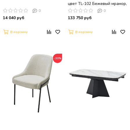
цвет TL-102 Бежевый мрамор,
испанск. керамика / Темно-
0
0
серый каркас, ®DISAUR
14 040 руб
133 750 руб
В корзину
В корзину
−30%