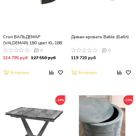
Стол ВАЛЬДЕМАР
Диван-кровать Bable (Бабл)
(VALDEMAR) 180 цвет KL-188
Бело-коричневый мрамор
0
0
керамика / Темно-серый,
114 795 руб
127 550 руб
119 720 руб
®DISAUR
В корзину
В корзину
−26%
−30%