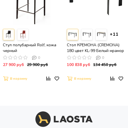
+11
Стул полубарный Rolf, кожа
Стол КРЕМОНА (CREMONA)
черный
180 цвет KL-99 Белый мрамор
матовый, итальянская
0
0
керамика / ЧЕРНЫЙс,
27 900 руб
29 900 руб
100 838 руб
134 450 руб
®DISAUR
В корзину
В корзину