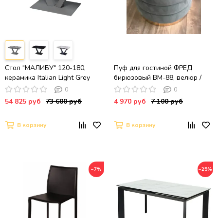
Стол "МАЛИБУ" 120-180,
Пуф для гостиной ФРЕД
керамика Italian Light Grey
бирюзовый BM-88, велюр /
глянцевый, R-6, опоры черный
золотой каркас
0
0
муар
54 825 руб
73 600 руб
4 970 руб
7 100 руб
В корзину
В корзину
−7%
−25%