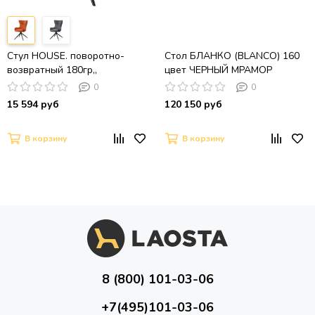
Стул HOUSE. поворотно-
Стол БЛАНКО (BLANCO) 160
возвратный 180гр,,
цвет ЧЕРНЫЙ МРАМОР
терракотовая рогожка /
МАТОВЫЙ (MATT BLACK
0
0
Черный
MARBLE SOLID CERAMIC /
15 594 руб
120 150 руб
ОРЕХ, ®DISAUR
В корзину
В корзину
8 (800) 101-03-06
+7(495)101-03-06