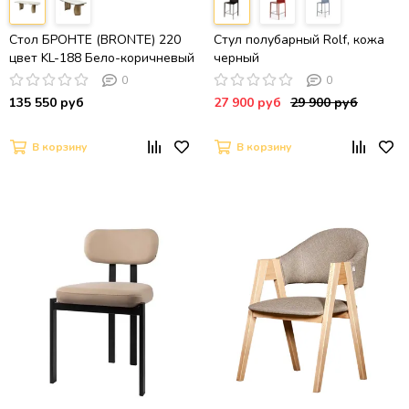
Стол БРОНТЕ (BRONTE) 220
Стул полубарный Rolf, кожа
цвет KL-188 Бело-коричневый
черный
мрамор керамика/ ШАМПАНЬ,
0
0
®DISAUR
135 550 руб
27 900 руб
29 900 руб
В корзину
В корзину