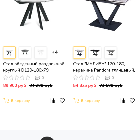
+4
Стол обеденный раздвижной
Стол "МАЛИБУ" 120-180,
круглый D120-180х79
керамика Pandora глянцевый,
столешница керамика / Snow
R-6, опоры черный муар
0
0
Mountain, матовая / черный
89 900 руб
94 200 руб
54 825 руб
73 600 руб
муар
В корзину
В корзину