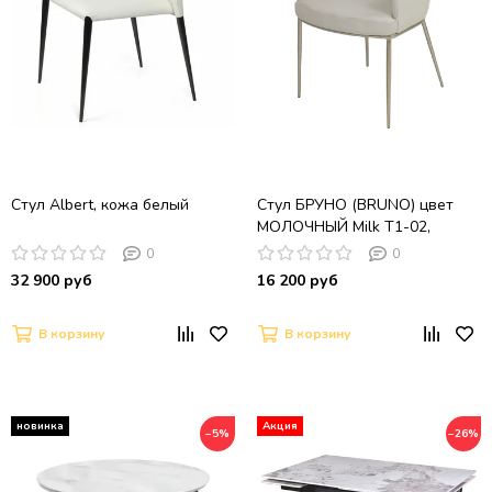
Стул Albert, кожа белый
Стул БРУНО (BRUNO) цвет
МОЛОЧНЫЙ Milk T1-02,
экокожа / шампань, ®DISAUR
0
0
32 900 руб
16 200 руб
В корзину
В корзину
−5%
−26%