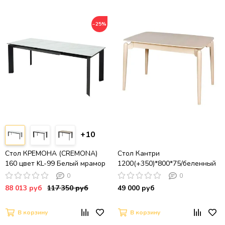
−25%
+10
Стол КРЕМОНА (CREMONA)
Стол Кантри
160 цвет KL-99 Белый мрамор
1200(+350)*800*75/беленный
матовый, итальянская
дуб
0
0
керамика / ЧЕРНЫЙ, ®DISAUR
88 013 руб
117 350 руб
49 000 руб
В корзину
В корзину