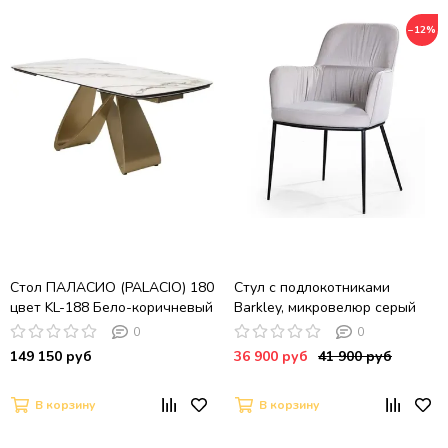
−12%
Стол ПАЛАСИО (PALACIO) 180
Стул с подлокотниками
цвет KL-188 Бело-коричневый
Barkley, микровелюр серый
мрамор керамика/ ШАМПАНЬ,
0
0
®DISAUR
149 150 руб
36 900 руб
41 900 руб
В корзину
В корзину