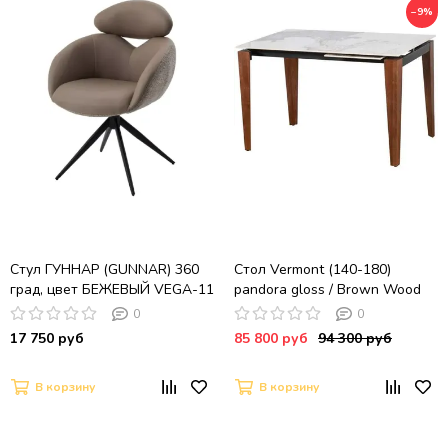
−9%
Стул ГУННАР (GUNNAR) 360
Стол Vermont (140-180)
град, цвет БЕЖЕВЫЙ VEGA-11
pandora gloss / Brown Wood
/ MIAMI-160, ткань / ЧЕРНЫЙ
0
0
каркас, ®DISAUR
17 750 руб
85 800 руб
94 300 руб
В корзину
В корзину