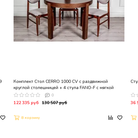
9
Комплект Стол CERRO 1000 CV с раздвижной
Сту
круглой столешницей + 4 стула FANO-F с мягкой
вставкой в деревянной спинке / Американский орех
0
122 335 руб
130 507 руб
36 
В корзину