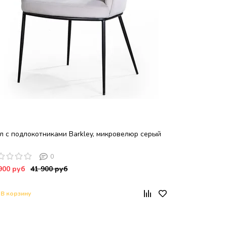
л с подлокотниками Barkley, микровелюр серый
0
900 руб
41 900 руб
В корзину