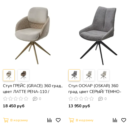
Стул ГРЕЙС (GRACE) 360 град.,
Стул ОСКАР (OSKAR) 360
цвет ЛАТТЕ PENA-110 /
град, цвет СЕРЫЙ/ ТЕМНО-
HUNTER-120, ткань /
СЕРЫЙ (KN01-03 / BZ1046-02)
0
0
ШАМПАНЬ каркас
/ ЧЕРНЫЙ каркас, ®DISAUR
18 450 руб
13 950 руб
В корзину
В корзину