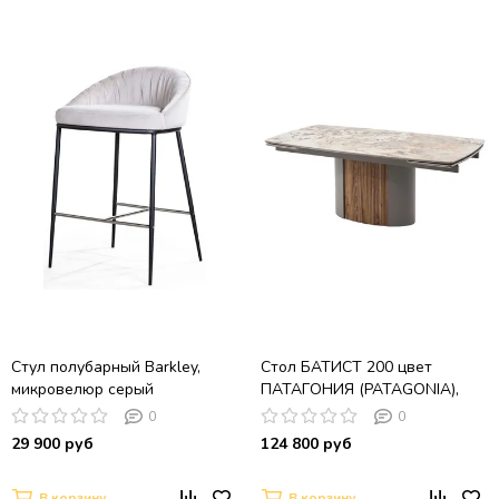
Стул полубарный Barkley,
Стол БАТИСТ 200 цвет
микровелюр серый
ПАТАГОНИЯ (PATAGONIA),
керамика / ЛАТТЕ / ОРЕХ
0
0
ЭККО
29 900 руб
124 800 руб
В корзину
В корзину