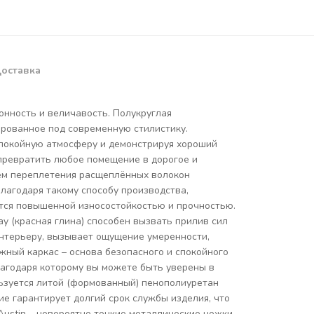
оставка
ионность и величавость. Полукруглая
ированное под современную стилистику.
 спокойную атмосферу и демонстрируя хороший
 превратить любое помещение в дорогое и
тём переплетения расщеплённых волокон
лагодаря такому способу производства,
ается повышенной износостойкостью и прочностью.
y (красная глина) способен вызвать прилив сил
 интерьеру, вызывает ощущение умеренности,
жный каркас – основа безопасного и спокойного
лагодаря которому вы можете быть уверены в
льзуется литой (формованный) пенополиуретан
е гарантирует долгий срок службы изделия, что
ustin – невероятно тонкие металлические ножки,