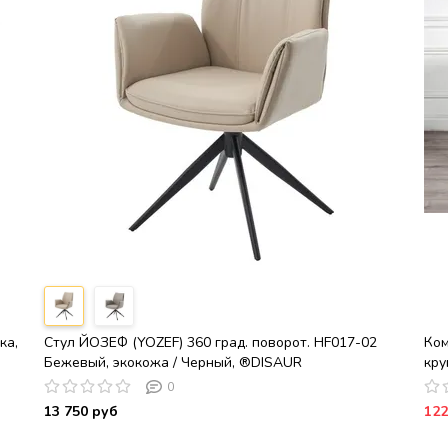
ка,
Стул ЙОЗЕФ (YOZEF) 360 град. поворот. HF017-02
Ком
Бежевый, экокожа / Черный, ®DISAUR
кру
вст
0
13 750 руб
122