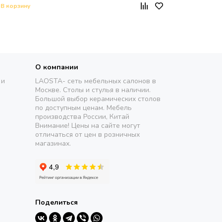
В корзину
О компании
 и
LAOSTA- сеть мебельных салонов в
Москве. Столы и стулья в наличии.
Большой выбор керамических столов
по доступным ценам. Мебель
производства России, Китай
Внимание! Цены на сайте могут
отличаться от цен в розничных
магазинах.
Поделиться