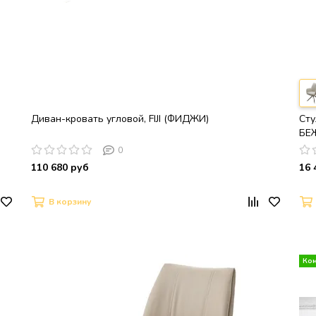
Диван-кровать угловой, FIJI (ФИДЖИ)
Сту
БЕ
ЗО
0
110 680 руб
16 
В корзину