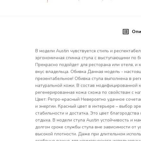
Опи
В модели Austin чувствуется стиль и респектабе
эргономичная спинка стула с выступающими по б
Прекрасно подойдет для ресторана или отеля, и
вкус владельца. Обивка Данная модель - настоя
презентабельное! Обивка стула выполнена в ре
натуральной кожи. В состав модифицированной к
регенерированная кожа схожа по свойствам с нат
Цвет: Ретро-красный Невероятно удачное сочетан
и энергии. Красный цвет в интерьере – выбор зр
стабильности и достатка. Это цвет благородства
отдыха. В модели стула Austin устойчивость и 
долгом сроке службы стула вне зависимости от 
высокой плотности. Даже при длительном исполь
особенно важно для коммерческого использовани