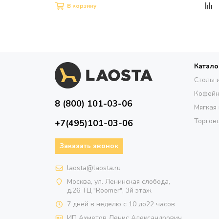
В корзину
Катало
Столы 
Кофейн
8 (800) 101-03-06
Мягкая
Торговы
+7(495)101-03-06
Заказать звонок
laosta@laosta.ru
Москва, ул. Ленинская слобода,
д.26 ТЦ "Roomer", 3й этаж
7 дней в неделю с 10 до22 часов
ИП Ахметов Денис Александрович