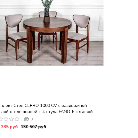
плект Стол CERRO 1000 CV с раздвижной
глой столешницей + 4 стула FANO-F с мягкой
авкой в деревянной спинке / Американский орех
0
 335 руб
130 507 руб