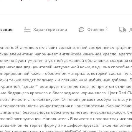
0
сание
Характеристики
Отзывы
Д
льность. Эта модель выглядит солидно, в ней соединились традиц
окам элементами напоминает английское каминное кресло, адапт
 конечно будет уместен в уютной домашней обстановке, создавая
щая находка для ценителей натуральной кожи, ведь она способна
генерированной коже – обивочном материале, который сделан пу
ожи также входят полимеры и специальные дубильные добавки. Б
уральной, "дышит", реагирует на тепло тела, но при этом отлич
ие бодрящего красного и благородного коричневого. Цвет Red Cla
елой личности с тонким вкусом. Оттенок придает особую теплоту
 и торжественности, умиротворения и консерватизма. Каркас Наде
максимальная безопасность обеспечена металлическим каркасом, б
условий эксплуатации. Наполнитель В качестве наполнителя испо
зовании он не теряет форму и не деформируется. Такое наполнени
я (при эксплуатации в сегменте HоReCa). Ножки Изюминка стула A