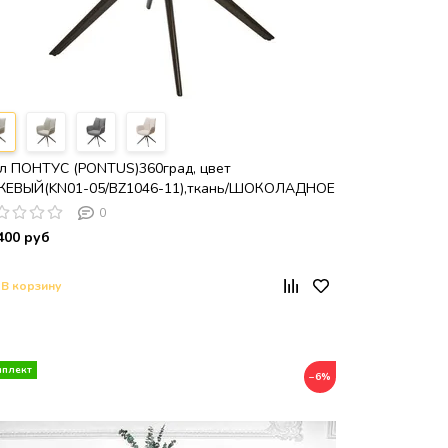
л ПОНТУС (PONTUS)360град, цвет
ЖЕВЫЙ(KN01-05/BZ1046-11),ткань/ШОКОЛАДНОЕ
ЛОТО каркас, ®DISAUR
0
400 руб
В корзину
−6%