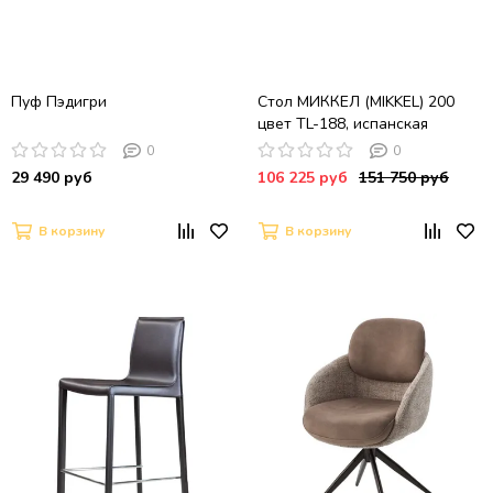
Пуф Пэдигри
Стол МИККЕЛ (MIKKEL) 200
цвет TL-188, испанская
керамика / ЧЕРНЫЙ, ®DISAUR
0
0
29 490 руб
106 225 руб
151 750 руб
В корзину
В корзину