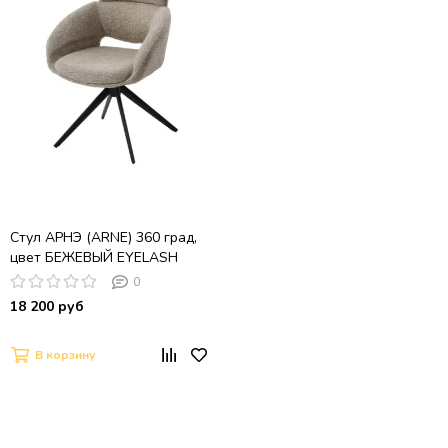
Стул АРНЭ (ARNE) 360 град,
цвет БЕЖЕВЫЙ EYELASH
-120, фактурный шенилл /
0
ЧЕРНЫЙ каркас, ®DISAUR
18 200 руб
В корзину