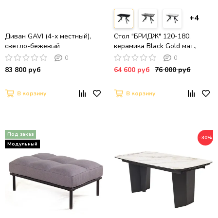
+4
Диван GAVI (4-х местный),
Стол "БРИДЖ" 120-180,
светло-бежевый
керамика Black Gold мат.,
опоры черный муар
0
0
83 800 руб
64 600 руб
76 000 руб
В корзину
В корзину
−30%