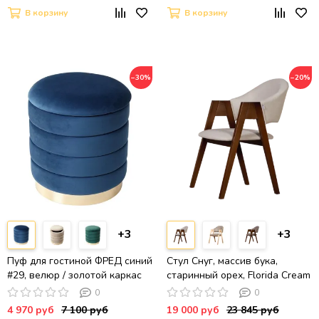
В корзину
В корзину
−30%
−20%
+3
+3
Пуф для гостиной ФРЕД синий
Стул Снуг, массив бука,
#29, велюр / золотой каркас
старинный орех, Florida Cream
0
0
4 970 руб
7 100 руб
19 000 руб
23 845 руб