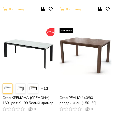
В корзину
В корзину
−25%
+11
Стол КРЕМОНА (CREMONA)
Стол РЕНЦО 140/90
160 цвет KL-99 Белый мрамор
раздвижной (+50+50)
матовый, итальянская
прямоугольный со
0
0
керамика / ЧЕРНЫЙ, ®DISAUR
столешницей из шпона/Орех