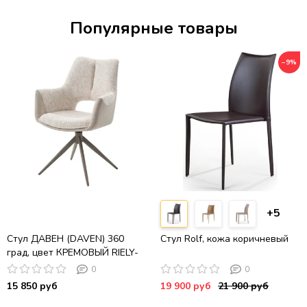
Популярные товары
−9%
+5
Стул ДАВЕН (DAVEN) 360
Стул Rolf, кожа коричневый
град, цвет КРЕМОВЫЙ RIELY-
111 / G1038-101, ткань /
0
0
ЛАТТЕ каркас, ®DISAUR
15 850 руб
19 900 руб
21 900 руб