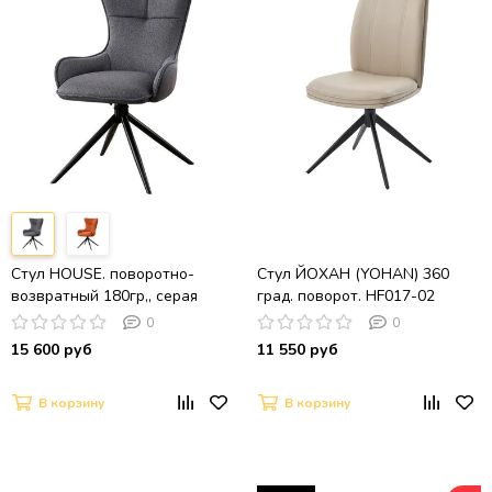
Стул HOUSE. поворотно-
Стул ЙОХАН (YOHAN) 360
возвратный 180гр,, серая
град. поворот. HF017-02
рогожка / Черный
Бежевый, экокожа / Черный,
0
0
®DISAUR
15 600 руб
11 550 руб
В корзину
В корзину