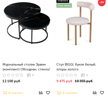
−8%
Журнальный столик Эрвин
Стул BIGGI, букле белый,
(комплект) Обсидиан, стекло/
опоры золото
черный каркас
0
0
12 100 руб
9 475 руб
10 355 руб
В корзину
В корзину