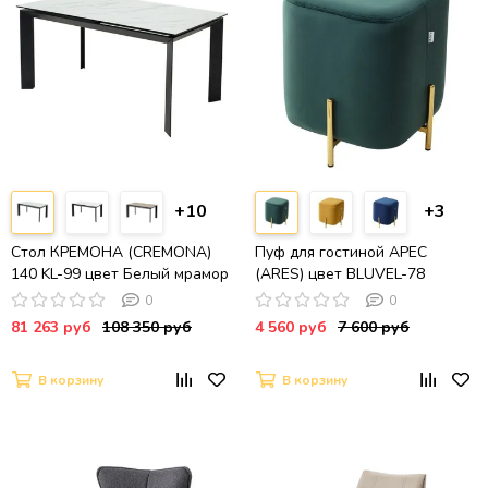
+10
+3
Стол КРЕМОНА (CREMONA)
Пуф для гостиной АРЕС
140 KL-99 цвет Белый мрамор
(ARES) цвет BLUVEL-78
матовый, итальянская
зеленый / золотой
0
0
керамика / ЧЕРНЫЙ, ®DISAUR
81 263 руб
108 350 руб
4 560 руб
7 600 руб
В корзину
В корзину