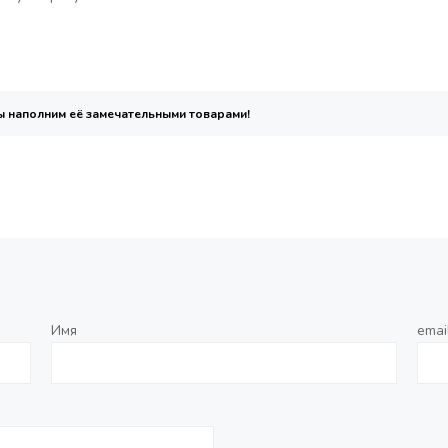
мы наполним её замечательными товарами!
Имя
emai