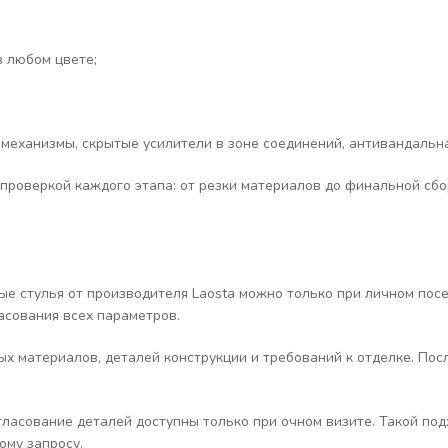
в любом цвете;
 механизмы, скрытые усилители в зоне соединений, антивандальн
 проверкой каждого этапа: от резки материалов до финальной сб
е стулья от производителя Laosta можно только при личном пос
ласования всех параметров.
х материалов, деталей конструкции и требований к отделке. Пос
ласование деталей доступны только при очном визите. Такой под
ому запросу.