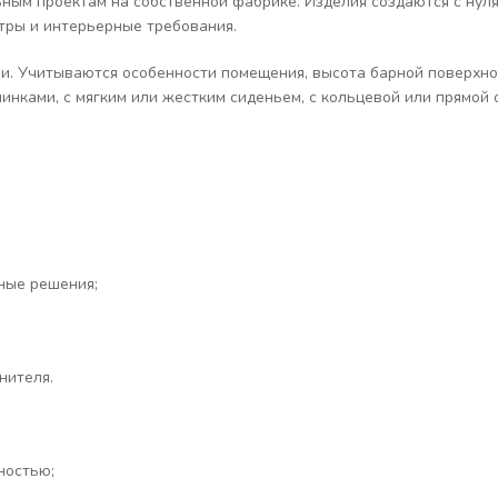
ным проектам на собственной фабрике. Изделия создаются с нуля
тры и интерьерные требования.
и. Учитываются особенности помещения, высота барной поверхнос
нками, с мягким или жестким сиденьем, с кольцевой или прямой о
ные решения;
нителя.
ностью;