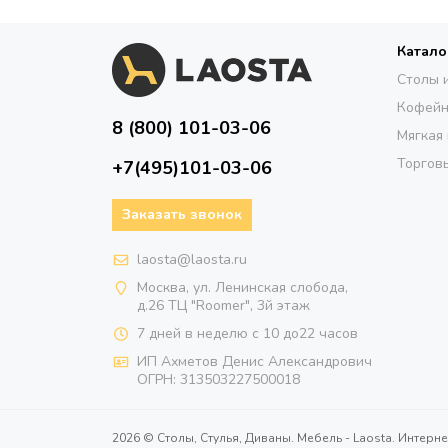
Катало
Столы 
Кофейн
8 (800) 101-03-06
Мягкая
Торговы
+7(495)101-03-06
Заказать звонок
laosta@laosta.ru
Москва, ул. Ленинская слобода,
д.26 ТЦ "Roomer", 3й этаж
7 дней в неделю с 10 до22 часов
ИП Ахметов Денис Александрович
ОГРН:
313503227500018
2026 © Столы, Стулья, Диваны. Мебель - Laosta. Интерне